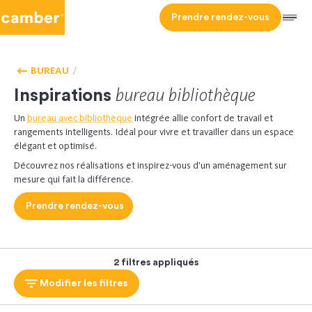
Camber
Prendre rendez-vous
Men
HOMEPAGE
BUREAU
INSPIRATIONS
- ACCUEIL
BIBLIOTHÈQUE
BUREAU
bureau
bibliothèque
Inspirations
Un
bureau avec bibliothèque
intégrée allie confort de travail et
rangements intelligents. Idéal pour vivre et travailler dans un espace
élégant et optimisé.
Découvrez nos réalisations et inspirez-vous d’un aménagement sur
mesure qui fait la différence.
Prendre rendez-vous
2 filtres appliqués
Modifier les filtres