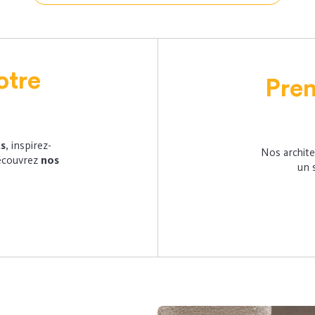
otre
Pren
ts
, inspirez-
Nos archite
écouvrez
nos
un 