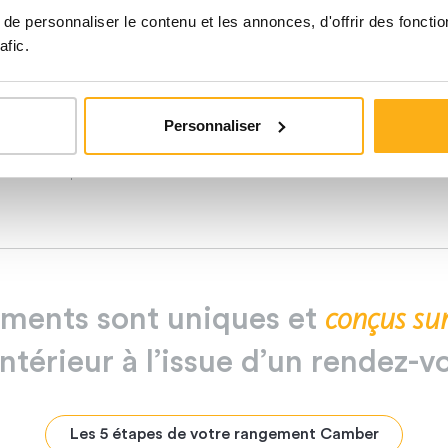
e personnaliser le contenu et les annonces, d'offrir des fonctio
afic.
Personnaliser
Meuble sur mesure intégré dans salle de
5
sport
conçus
su
ements
sont
uniques
et
intérieur
à
l’issue
d’un
rendez-v
Les 5 étapes de votre rangement Camber