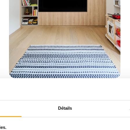
7
Salle de jeux des petits-enfants
Détails
ies.