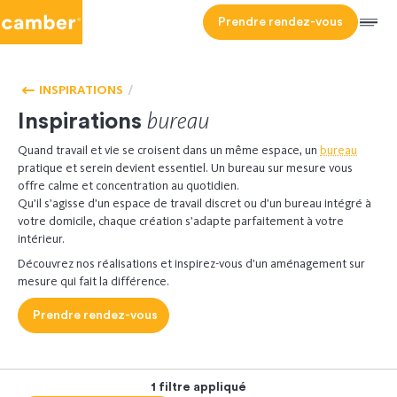
Camber
Prendre rendez-vous
Men
HOMEPAGE
BUREAU
- ACCUEIL
INSPIRATIONS
bureau
Inspirations
Quand travail et vie se croisent dans un même espace, un
bureau
pratique et serein devient essentiel. Un bureau sur mesure vous
offre calme et concentration au quotidien.
Qu’il s’agisse d’un espace de travail discret ou d’un bureau intégré à
votre domicile, chaque création s’adapte parfaitement à votre
intérieur.
Découvrez nos réalisations et inspirez-vous d’un aménagement sur
mesure qui fait la différence.
Prendre rendez-vous
1 filtre appliqué