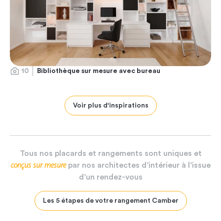
10
Bibliothèque sur mesure avec bureau
Voir plus d'inspirations
Tous
nos
placards
et
rangements
sont
uniques
et
conçus
sur
mesure
par
nos
architectes
d’intérieur
à
l’issue
d’un
rendez-vous
Les 5 étapes de votre rangement Camber