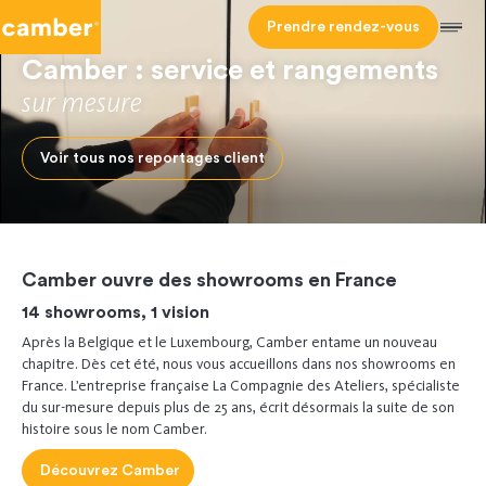
Camber
Prendre rendez-vous
Men
Camber : service et rangements
sur mesure
Voir tous nos reportages client
Camber ouvre des showrooms en France
14 showrooms, 1 vision
Après la Belgique et le Luxembourg, Camber entame un nouveau
chapitre. Dès cet été, nous vous accueillons dans nos showrooms en
France. L’entreprise française La Compagnie des Ateliers, spécialiste
du sur-mesure depuis plus de 25 ans, écrit désormais la suite de son
histoire sous le nom Camber.
Découvrez Camber