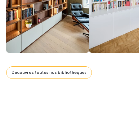
Découvrez toutes nos bibliothèques
Previous
Next