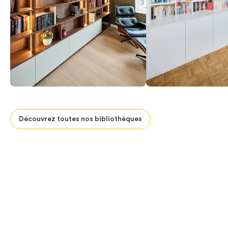
Découvrez toutes nos bibliothèques
Previous
Next