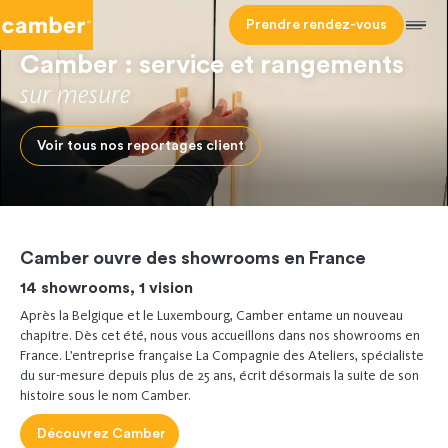
Camber
Prendre rendez-vous
Men
Camber : service et rangements
sur mesure
Voir tous nos reportages client
Camber ouvre des showrooms en France
14 showrooms, 1 vision
Après la Belgique et le Luxembourg, Camber entame un nouveau
chapitre. Dès cet été, nous vous accueillons dans nos showrooms en
France. L’entreprise française La Compagnie des Ateliers, spécialiste
du sur-mesure depuis plus de 25 ans, écrit désormais la suite de son
histoire sous le nom Camber.
Découvrez Camber