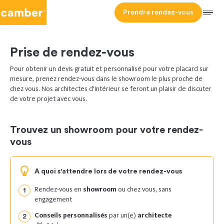
Camber
Prendre rendez-vous
Men
HOMEPAGE
PRENDRE
- ACCUEIL
Prise de rendez-vous
CONTACT
UN
RENDEZ-
Pour obtenir un devis gratuit et personnalisé pour votre placard sur
VOUS
mesure, prenez rendez-vous dans le showroom le plus proche de
chez vous. Nos architectes d'intérieur se feront un plaisir de discuter
de votre projet avec vous.
Trouvez un showroom pour votre rendez-
vous
A quoi s'attendre lors de votre rendez-vous
Rendez-vous en
showroom
ou chez vous, sans
engagement
Conseils personnalisés
par un(e)
architecte