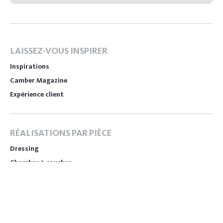
LAISSEZ-VOUS INSPIRER
Inspirations
Camber Magazine
Expérience client
RÉALISATIONS PAR PIÈCE
Dressing
Chambre à coucher
Salon
Buanderie
Bureau
Rangement sous pente