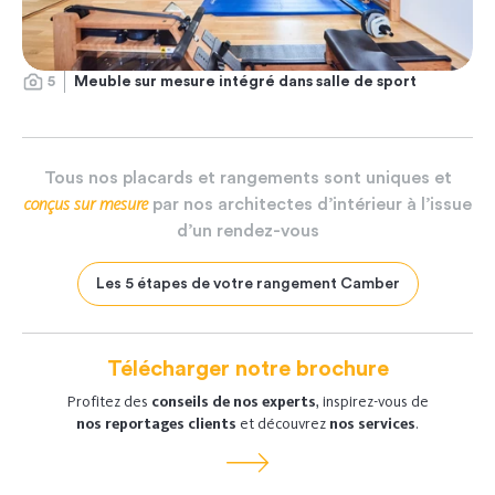
5
Meuble sur mesure intégré dans salle de sport
Tous
nos
placards
et
rangements
sont
uniques
et
conçus
sur
mesure
par
nos
architectes
d’intérieur
à
l’issue
d’un
rendez-vous
Les 5 étapes de votre rangement Camber
Télécharger notre brochure
Profitez des
conseils de nos experts
, inspirez-vous de
nos reportages clients
et découvrez
nos services
.