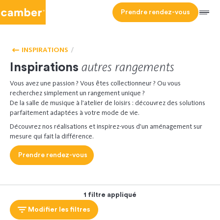
Camber
Prendre rendez-vous
Men
HOMEPAGE
AUTRES
- ACCUEIL
RANGEMENTS
INSPIRATIONS
autres
rangements
Inspirations
Vous avez une passion ? Vous êtes collectionneur ? Ou vous
recherchez simplement un rangement unique ?
De la salle de musique à l’atelier de loisirs : découvrez des solutions
parfaitement adaptées à votre mode de vie.
Découvrez nos réalisations et inspirez-vous d’un aménagement sur
mesure qui fait la différence.
Prendre rendez-vous
1 filtre appliqué
Modifier les filtres